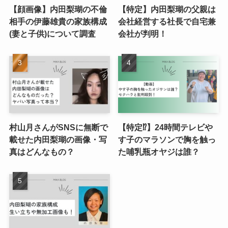
【顔画像】内田梨瑚の不倫
【特定】内田梨瑚の父親は
相手の伊藤雄貴の家族構成
会社経営する社長で自宅兼
(妻と子供)について調査
会社が判明！
村山月さんがSNSに無断で
【特定⁉︎】24時間テレビや
載せた内田梨瑚の画像・写
す子のマラソンで胸を触っ
真はどんなもの？
た哺乳瓶オヤジは誰？