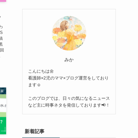
？
わ
S
稿
黒
今回
.
みか
こんにちは🌼
看護師×2児のママ×ブログ運営をしており
ます☺︎
治家
このブログでは、日々の気になるニュース
など主に時事ネタを発信しております📢！
新着記事