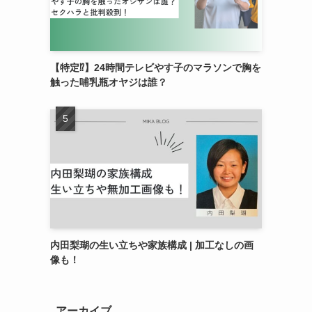
【特定⁉︎】24時間テレビやす子のマラソンで胸を
触った哺乳瓶オヤジは誰？
内田梨瑚の生い立ちや家族構成 | 加工なしの画
像も！
アーカイブ