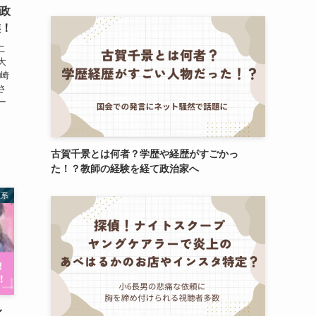
も政
族！
こ
大
宮崎
さ
ー
古賀千景とは何者？学歴や経歴がすごかっ
た！？教師の経験を経て政治家へ
上系
イ