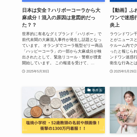
日本は安全？ハリボーコーラから大
【動画】ふ
麻成分！混入の原因は意図的だっ
ワンで迷惑
た？？
炎上
世界的に有名なグミブランド「ハリボー」で
ラウンドワン
前代未聞の大麻混入事件が発生し話題となっ
とがニュースと
ています。 オランダでコーラ瓶型ゼリー商品
ケルーム内で
「ハッピーコーラ」の一部から大麻成分が検
ったと報じられ
出されたとして、緊急リコール・警察が捜査
ンドワン迷惑行
開始しています。 この報道を受けて、...
衛生な行為とは
2025年5月30日
2025年5月29日
事件系