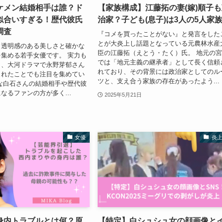
ケメン結婚相手は誰？ド
【家族構成】江藤拓の妻(嫁)順子
似合いすぎる！歴代彼氏
治家？子ども(息子)は3人の5人家
調査
『コメを買ったことがない』と発言をした
とが大炎上し話題となっている元農林水産
、透明感のある美しさと確かな
臣の江藤拓（えとう・たく）氏。 地元の
集める若手女優です。 実力も
では「地元主義の継承者」として長く信頼
ら、大河ドラマで永野芽郁さん
れており、その背景には政治家としてのル
されたことでも注目を集めてい
ツと、支え合う家族の存在があったよう...
な白石さんの結婚相手や歴代彼
なるファンの方が多く...
2025年5月21日
女優
炎
身内トラブルとは何？原
【特定】白シュシュ女の顔画像と