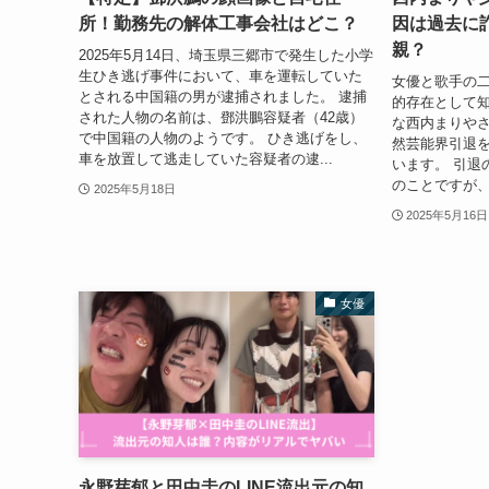
所！勤務先の解体工事会社はどこ？
因は過去に
親？
2025年5月14日、埼玉県三郷市で発生した小学
生ひき逃げ事件において、車を運転していた
女優と歌手の
とされる中国籍の男が逮捕されました。 逮捕
的存在として知
された人物の名前は、鄧洪鵬容疑者（42歳）
な西内まりやさ
で中国籍の人物のようです。 ひき逃げをし、
然芸能界引退
車を放置して逃走していた容疑者の逮...
います。 引退
のことですが、
2025年5月18日
2025年5月16日
女優
永野芽郁と田中圭のLINE流出元の知