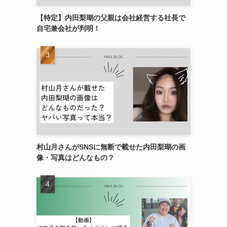
【特定】内田梨瑚の父親は会社経営する社長で
自宅兼会社が判明！
村山月さんがSNSに無断で載せた内田梨瑚の画
像・写真はどんなもの？