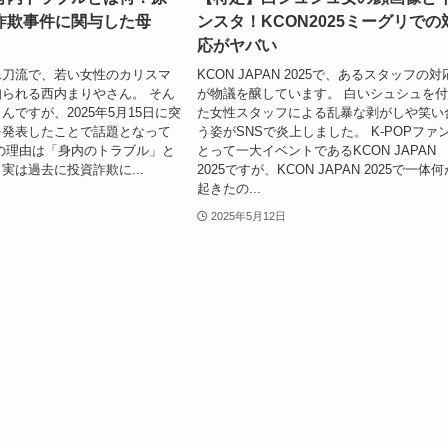
詐欺事件に関与した母
ンスタ！KCON2025ミーグリでの
応がヤバい
二刀流で、若い女性のカリスマ
KCON JAPAN 2025で、あるスタッフの対
られる西内まりやさん。 そん
が物議を醸しています。 白いシュシュを
んですが、2025年5月15日に突
た女性スタッフによる乱暴な剥がしや笑い
を発表したことで話題となって
う姿がSNSで炎上しました。 K-POPファ
の理由は「身内のトラブル」と
とって一大イベントであるKCON JAPAN
実は過去に投資詐欺に...
2025ですが、KCON JAPAN 2025で一体
起きたの...
2025年5月12日