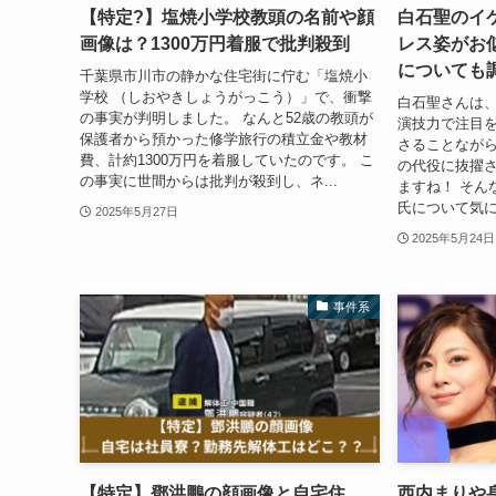
【特定?】塩焼小学校教頭の名前や顔
白石聖のイ
画像は？1300万円着服で批判殺到
レス姿がお
についても
千葉県市川市の静かな住宅街に佇む「塩焼小
学校 （しおやきしょうがっこう）」で、衝撃
白石聖さんは
の事実が判明しました。 なんと52歳の教頭が
演技力で注目を
保護者から預かった修学旅行の積立金や教材
さることなが
費、計約1300万円を着服していたのです。 こ
の代役に抜擢
の事実に世間からは批判が殺到し、ネ...
ますね！ そん
氏について気に
2025年5月27日
2025年5月24日
事件系
【特定】鄧洪鵬の顔画像と自宅住
西内まりや