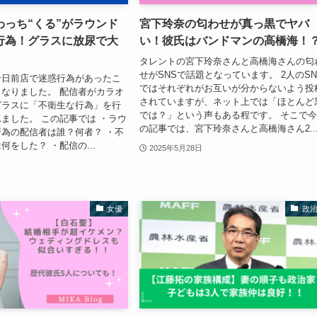
わっち“くる”がラウンド
宮下玲奈の匂わせが真っ黒でヤバ
行為！グラスに放尿で大
い！彼氏はバンドマンの高橋海！
タレントの宮下玲奈さんと高橋海さんの匂
せがSNSで話題となっています。 2人のSN
千日前店で迷惑行為があったこ
ではそれぞれがお互いが分からないよう投
なりました。 配信者がカラオ
されていますが、ネット上では「ほとんど
グラスに「不衛生な行為」を行
では？」という声もある程です。 そこで
ました。 この記事では ・ラウ
の記事では、宮下玲奈さんと高橋海さん2..
為の配信者は誰？何者？ ・不
何をした？ ・配信の...
2025年5月28日
女優
政