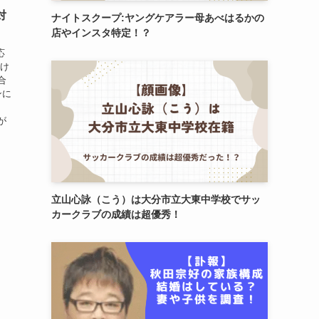
対
ナイトスクープ:ヤングケアラー母あべはるかの
店やインスタ特定！？
応
付け
合
ンに
何が
立山心詠（こう）は大分市立大東中学校でサッ
カークラブの成績は超優秀！