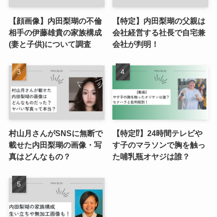
【顔画像】内田梨瑚の不倫
【特定】内田梨瑚の父親は
相手の伊藤雄貴の家族構成
会社経営する社長で自宅兼
(妻と子供)について調査
会社が判明！
村山月さんがSNSに無断で
【特定⁉︎】24時間テレビや
載せた内田梨瑚の画像・写
す子のマラソンで胸を触っ
真はどんなもの？
た哺乳瓶オヤジは誰？