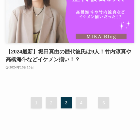
【2024最新】堀田真由の歴代彼氏は9人！竹内涼真や
高橋海斗などイケメン揃い！？
2024年10月10日
1
2
3
4
...
6