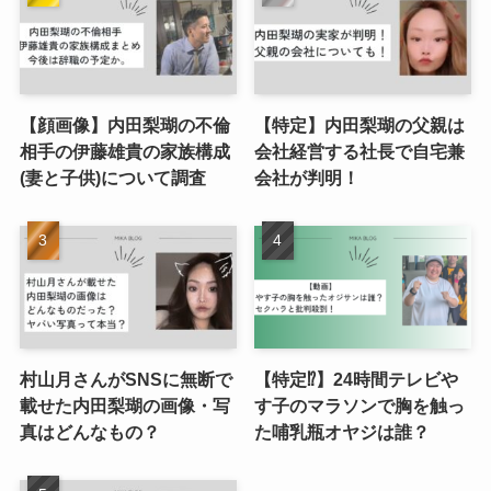
【顔画像】内田梨瑚の不倫
【特定】内田梨瑚の父親は
相手の伊藤雄貴の家族構成
会社経営する社長で自宅兼
(妻と子供)について調査
会社が判明！
村山月さんがSNSに無断で
【特定⁉︎】24時間テレビや
載せた内田梨瑚の画像・写
す子のマラソンで胸を触っ
真はどんなもの？
た哺乳瓶オヤジは誰？