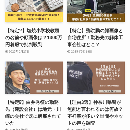
【特定?】塩焼小学校教頭
【特定】鄧洪鵬の顔画像と
の名前や顔画像は？1300万
自宅住所！勤務先の解体工
円着服で批判殺到
事会社はどこ？
2025年5月27日
2025年5月18日
【特定⁉︎】白井秀征の勤務
【理由3選】神奈川県警が
先（建設会社）は地元・川
無能と言われるのは何故？
崎の会社で既に解雇されて
不祥事が多い？世間やネッ
いた
トの声を調査
2025年5月5日
2025年5月4日