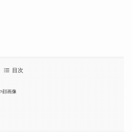
目次
や顔画像