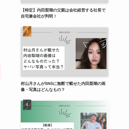
【特定】内田梨瑚の父親は会社経営する社長で
自宅兼会社が判明！
村山月さんがSNSに無断で載せた内田梨瑚の画
像・写真はどんなもの？