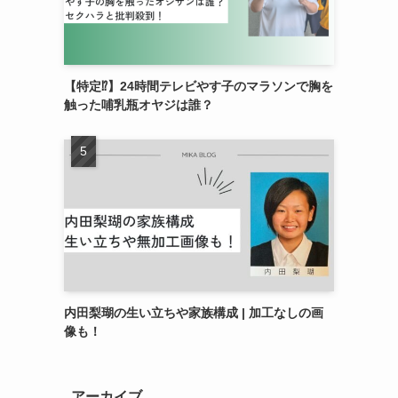
【特定⁉︎】24時間テレビやす子のマラソンで胸を
触った哺乳瓶オヤジは誰？
内田梨瑚の生い立ちや家族構成 | 加工なしの画
像も！
アーカイブ