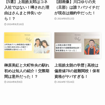
【5選】上垣皓太郎はコネ
【顔画像】川口ゆりの夫
入社ではない！噂された理
（旦那）は誰？バツイチだ
由はさんまと仲良いか
が現在は婚約中だった！
ら！？
2024年8月12日
2024年8月16日
榊原美紅と大町怜央の馴れ
上垣皓太朗の学歴 | 高校は
初めは知人の紹介！交際期
偏差値78の超難関校！保有
間は意外だった！？
資格がヤバすぎる！
2024年8月6日
2024年7月24日