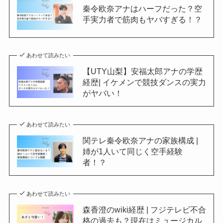
秦令欧奈アナはハーフだった？空
手実力者で筋肉もヤバすぎる！？
あわせて読みたい
【UTY山梨】安福太郎アナの学歴
経歴| イケメンで競技ダンスの実力
がヤバい！
あわせて読みたい
関テレ秦令欧奈アナの家族構成 |
姉が1人いて同じく空手経験
者！？
あわせて読みたい
森香澄のwiki経歴 | フジテレビ不合
格の過去も？現在はミュージカル