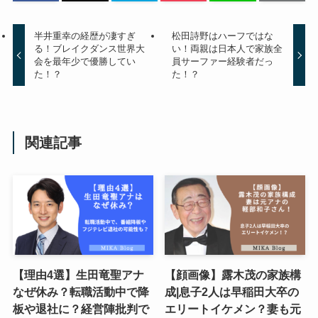
半井重幸の経歴が凄すぎ
松田詩野はハーフではな
る！ブレイクダンス世界大
い！両親は日本人で家族全
会を最年少で優勝してい
員サーファー経験者だっ
た！？
た！？
関連記事
【理由4選】生田竜聖アナ
【顔画像】露木茂の家族構
なぜ休み？転職活動中で降
成|息子2人は早稲田大卒の
板や退社に？経営陣批判で
エリートイケメン？妻も元