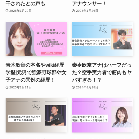
干されたとの声も
アナウンサー！
2025年1月29日
2025年1月26日
青木歌音の本名やwiki経歴
秦令欧奈アナはハーフだっ
学歴|元男で強豪野球部や女
た？空手実力者で筋肉もヤ
子アナの異例の経歴！
バすぎる！？
2025年1月21日
2024年8月18日