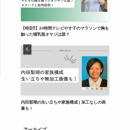
【特定⁉︎】24時間テレビやす子のマラソンで胸を
触った哺乳瓶オヤジは誰？
内田梨瑚の生い立ちや家族構成 | 加工なしの画
像も！
アーカイブ