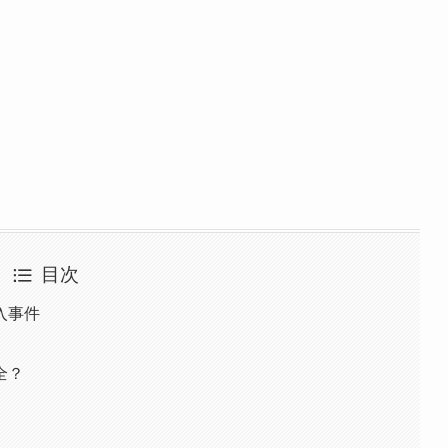
目次
入事件
全？