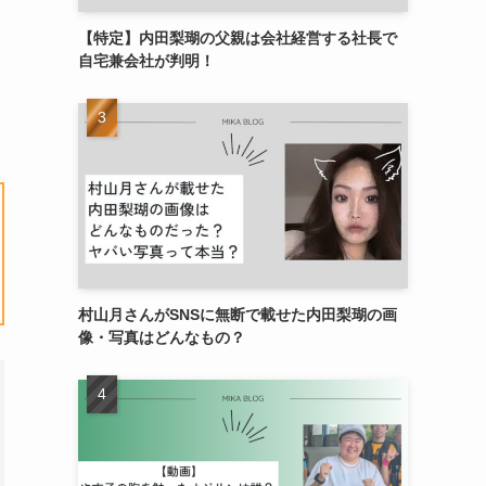
【特定】内田梨瑚の父親は会社経営する社長で
自宅兼会社が判明！
村山月さんがSNSに無断で載せた内田梨瑚の画
像・写真はどんなもの？