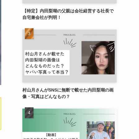
【特定】内田梨瑚の父親は会社経営する社長で
自宅兼会社が判明！
村山月さんがSNSに無断で載せた内田梨瑚の画
像・写真はどんなもの？