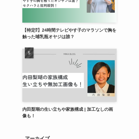
【特定⁉︎】24時間テレビやす子のマラソンで胸を
触った哺乳瓶オヤジは誰？
内田梨瑚の生い立ちや家族構成 | 加工なしの画
像も！
アーカイブ