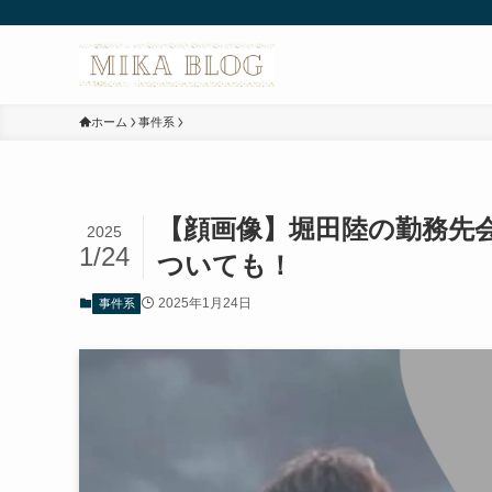
ホーム
事件系
【顔画像】堀田陸の勤務先
2025
1/24
ついても！
2025年1月24日
事件系