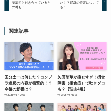
藤流司と付き合っていると
た！？SNSの特定について
の噂も！
も！
関連記事
国分太一は何した？コンプ
矢田萌華が痩せすぎ！摂食
ラ違反の内容が衝撃的！？
障害（拒食症）で吐きダコ
今後の影響は？
も？【理由4選】
2025年6月20日
2025年6月9日