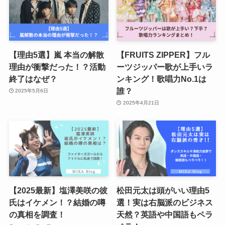
【理由5選】嵐 本当の解散
【FRUITS ZIPPER】フル
理由が衝撃だった！？活動
ーツジッパー歌が上手いラ
終了はなぜ？
ンキング！歌唱力No.1は
誰？
2025年5月6日
2025年4月21日
【2025最新】塩澤美咲の彼
松田元太は頭がいい理由5
氏はイケメン！？結婚の噂
選！実は右脳派のビジネス
の真相を調査！
天然？英語や中国語もペラ