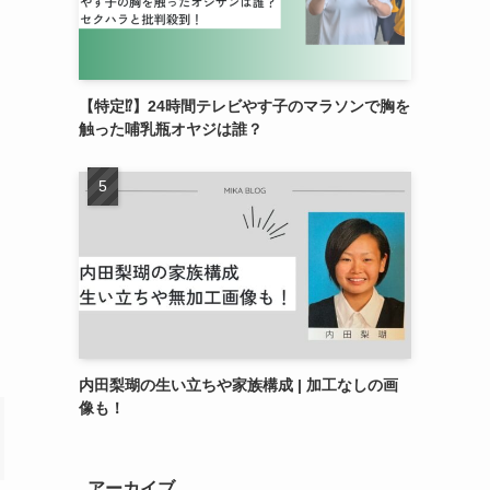
【特定⁉︎】24時間テレビやす子のマラソンで胸を
触った哺乳瓶オヤジは誰？
内田梨瑚の生い立ちや家族構成 | 加工なしの画
像も！
アーカイブ