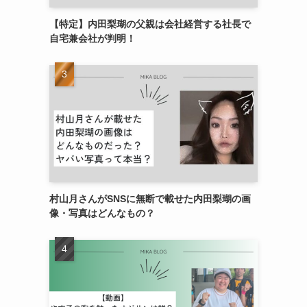
【特定】内田梨瑚の父親は会社経営する社長で
自宅兼会社が判明！
村山月さんがSNSに無断で載せた内田梨瑚の画
像・写真はどんなもの？