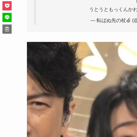
うとうともっくんかわ
— 転ばぬ先の杖🍏 (@ko