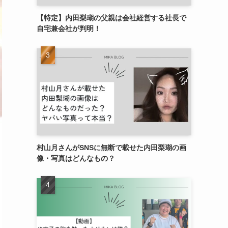
【特定】内田梨瑚の父親は会社経営する社長で
自宅兼会社が判明！
村山月さんがSNSに無断で載せた内田梨瑚の画
像・写真はどんなもの？