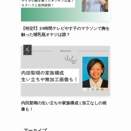
【特定⁉︎】24時間テレビやす子のマラソンで胸を
触った哺乳瓶オヤジは誰？
し
内田梨瑚の生い立ちや家族構成 | 加工なしの画
像も！
アーカイブ