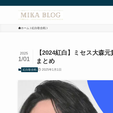
ホーム
紅白歌合戦
【2024紅白】ミセス大森
2025
1/01
まとめ
2025年1月1日
紅白歌合戦