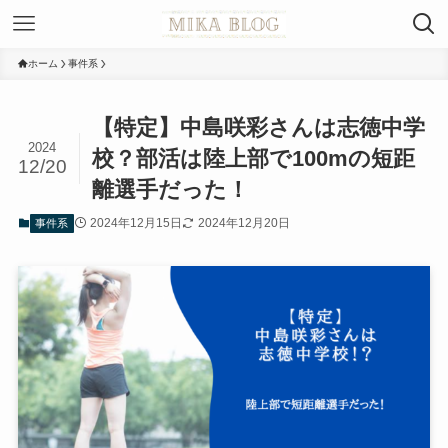
ホーム
事件系
【特定】中島咲彩さんは志徳中学
2024
校？部活は陸上部で100mの短距
12/20
離選手だった！
2024年12月15日
2024年12月20日
事件系