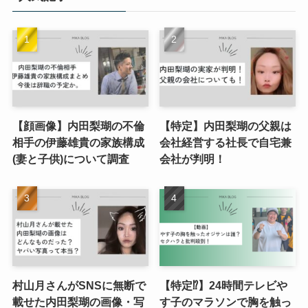
【顔画像】内田梨瑚の不倫
【特定】内田梨瑚の父親は
相手の伊藤雄貴の家族構成
会社経営する社長で自宅兼
(妻と子供)について調査
会社が判明！
村山月さんがSNSに無断で
【特定⁉︎】24時間テレビや
載せた内田梨瑚の画像・写
す子のマラソンで胸を触っ