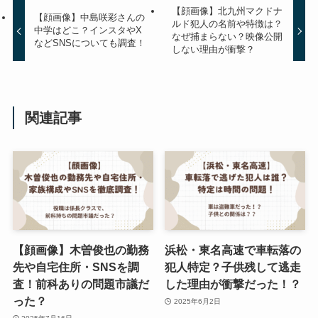
【顔画像】北九州マクドナ
【顔画像】中島咲彩さんの
ルド犯人の名前や特徴は？
中学はどこ？インスタやX
なぜ捕まらない？映像公開
などSNSについても調査！
しない理由が衝撃？
関連記事
【顔画像】木曽俊也の勤務
浜松・東名高速で車転落の
先や自宅住所・SNSを調
犯人特定？子供残して逃走
査！前科ありの問題市議だ
した理由が衝撃だった！？
った？
2025年6月2日