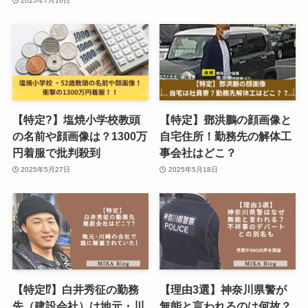
2025年7月16日
【特定?】塩焼小学校教頭
【特定】鄧洪鵬の顔画像と
の名前や顔画像は？1300万
自宅住所！勤務先の解体工
円着服で批判殺到
事会社はどこ？
2025年5月27日
2025年5月18日
【特定⁉︎】白井秀征の勤務
【理由3選】神奈川県警が
先（建設会社）は地元・川
無能と言われるのは何故？