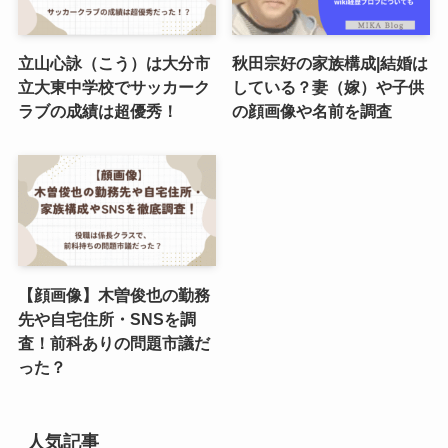
立山心詠（こう）は大分市
秋田宗好の家族構成|結婚は
立大東中学校でサッカーク
している？妻（嫁）や子供
ラブの成績は超優秀！
の顔画像や名前を調査
【顔画像】木曽俊也の勤務
先や自宅住所・SNSを調
査！前科ありの問題市議だ
った？
人気記事