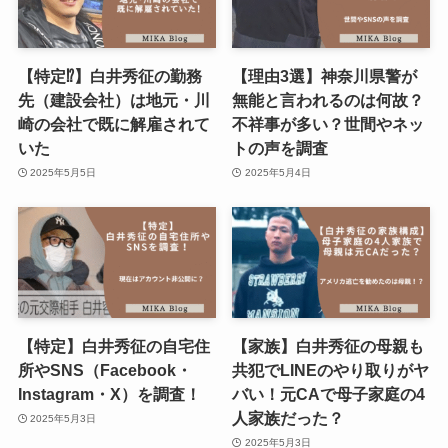
【特定⁉︎】白井秀征の勤務
【理由3選】神奈川県警が
先（建設会社）は地元・川
無能と言われるのは何故？
崎の会社で既に解雇されて
不祥事が多い？世間やネッ
いた
トの声を調査
2025年5月5日
2025年5月4日
【特定】白井秀征の自宅住
【家族】白井秀征の母親も
所やSNS（Facebook・
共犯でLINEのやり取りがヤ
Instagram・X）を調査！
バい！元CAで母子家庭の4
人家族だった？
2025年5月3日
2025年5月3日