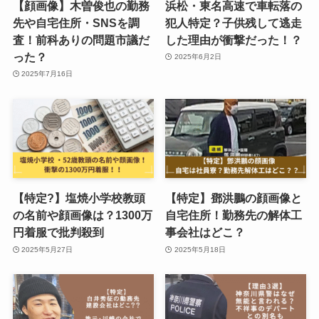
【顔画像】木曽俊也の勤務
浜松・東名高速で車転落の
先や自宅住所・SNSを調
犯人特定？子供残して逃走
査！前科ありの問題市議だ
した理由が衝撃だった！？
った？
2025年6月2日
2025年7月16日
【特定?】塩焼小学校教頭
【特定】鄧洪鵬の顔画像と
の名前や顔画像は？1300万
自宅住所！勤務先の解体工
円着服で批判殺到
事会社はどこ？
2025年5月27日
2025年5月18日