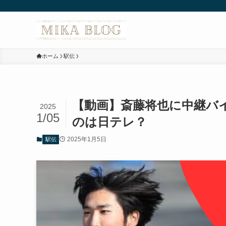
ホーム
駅伝
【動画】斎藤将也に中継バ
2025
1/05
のは日テレ？
2025年1月5日
駅伝