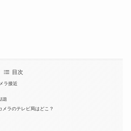
目次
メラ接近
話題
カメラのテレビ局はどこ？