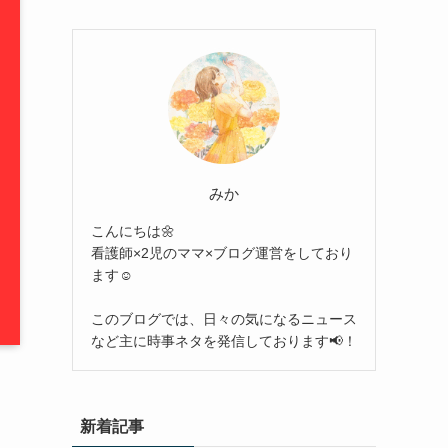
みか
こんにちは🌼
看護師×2児のママ×ブログ運営をしており
ます☺︎
このブログでは、日々の気になるニュース
など主に時事ネタを発信しております📢！
新着記事