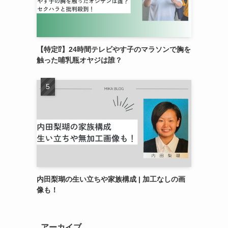
【特定⁉︎】24時間テレビやす子のマラソンで胸を
触った哺乳瓶オヤジは誰？
内田梨瑚の生い立ちや家族構成 | 加工なしの画
像も！
アーカイブ