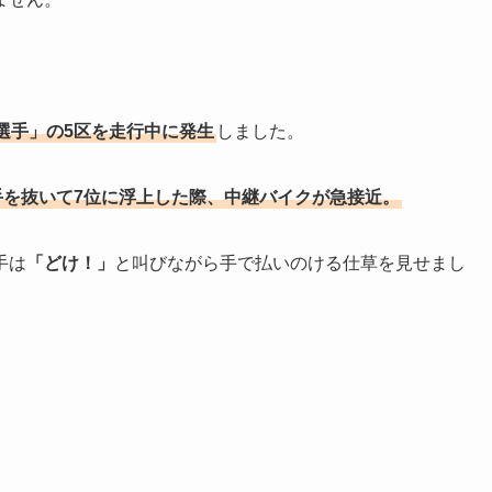
選手」の5区を走行中に発生
しました。
手を抜いて7位に浮上した際、中継バイクが急接近。
手は
「どけ！」
と叫びながら手で払いのける仕草を見せまし