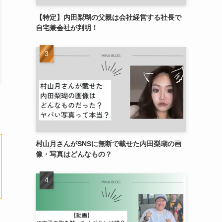
【特定】内田梨瑚の父親は会社経営する社長で
自宅兼会社が判明！
村山月さんがSNSに無断で載せた内田梨瑚の画
像・写真はどんなもの？