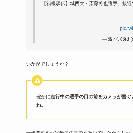
【箱根駅伝】城西大・斎藤将也選手、接近
pic.t
— 激バズ3rd (
いかがでしょうか？
確かに
走行中の選手の目の前をカメラが塞ぐ
ね。
一歩間違えれば最悪の事態を招いていたかもしれ