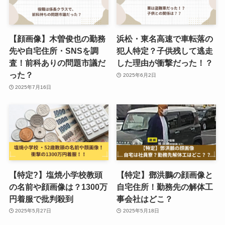
【顔画像】木曽俊也の勤務
浜松・東名高速で車転落の
先や自宅住所・SNSを調
犯人特定？子供残して逃走
査！前科ありの問題市議だ
した理由が衝撃だった！？
った？
2025年6月2日
2025年7月16日
【特定?】塩焼小学校教頭
【特定】鄧洪鵬の顔画像と
の名前や顔画像は？1300万
自宅住所！勤務先の解体工
円着服で批判殺到
事会社はどこ？
2025年5月27日
2025年5月18日