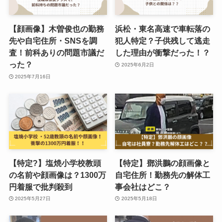
【顔画像】木曽俊也の勤務
浜松・東名高速で車転落の
先や自宅住所・SNSを調
犯人特定？子供残して逃走
査！前科ありの問題市議だ
した理由が衝撃だった！？
った？
2025年6月2日
2025年7月16日
【特定?】塩焼小学校教頭
【特定】鄧洪鵬の顔画像と
の名前や顔画像は？1300万
自宅住所！勤務先の解体工
円着服で批判殺到
事会社はどこ？
2025年5月27日
2025年5月18日