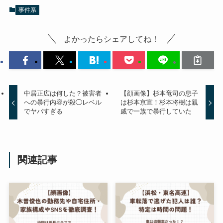
事件系
よかったらシェアしてね！
中居正広は何した？被害者
【顔画像】杉本竜司の息子
への暴行内容が殺◯レベル
は杉本京宣！杉本将樹は親
でヤバすぎる
戚で一族で暴行していた
関連記事