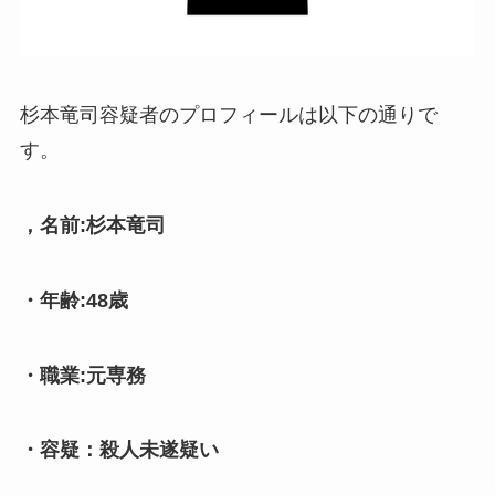
杉本竜司容疑者のプロフィールは以下の通りで
す。
，名前:杉本竜司
・年齢:48歳
・職業:元専務
・容疑：殺人未遂疑い