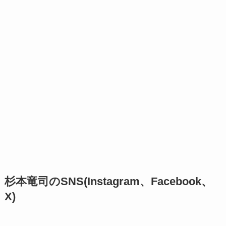
杉本竜司のSNS(Instagram、Facebook、
X)