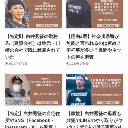
【特定⁉︎】白井秀征の勤務
【理由3選】神奈川県警が
先（建設会社）は地元・川
無能と言われるのは何故？
崎の会社で既に解雇されて
不祥事が多い？世間やネッ
いた
トの声を調査
2025年5月5日
2025年5月4日
【特定】白井秀征の自宅住
【家族】白井秀征の母親も
所やSNS（Facebook・
共犯でLINEのやり取りがヤ
Instagram・X）を調査！
バい！元CAで母子家庭の4