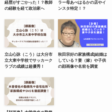
経歴がすごかった！？教師
ラー母あべはるかの店やイ
の経験を経て政治家へ
ンスタ特定！？
立山心詠（こう）は大分市
秋田宗好の家族構成|結婚は
立大東中学校でサッカーク
している？妻（嫁）や子供
ラブの成績は超優秀！
の顔画像や名前を調査