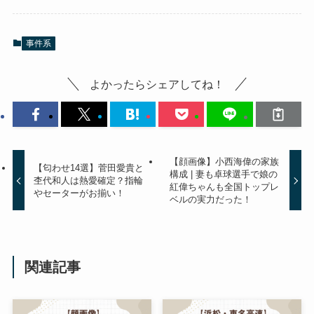
事件系
よかったらシェアしてね！
【顔画像】小西海偉の家族
【匂わせ14選】菅田愛貴と
構成 | 妻も卓球選手で娘の
杢代和人は熱愛確定？指輪
紅偉ちゃんも全国トップレ
やセーターがお揃い！
ベルの実力だった！
関連記事