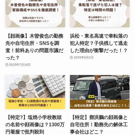
【顔画像】木曽俊也の勤務
浜松・東名高速で車転落の
先や自宅住所・SNSを調
犯人特定？子供残して逃走
査！前科ありの問題市議だ
した理由が衝撃だった！？
った？
2025年6月2日
2025年7月16日
【特定?】塩焼小学校教頭
【特定】鄧洪鵬の顔画像と
の名前や顔画像は？1300万
自宅住所！勤務先の解体工
円着服で批判殺到
事会社はどこ？