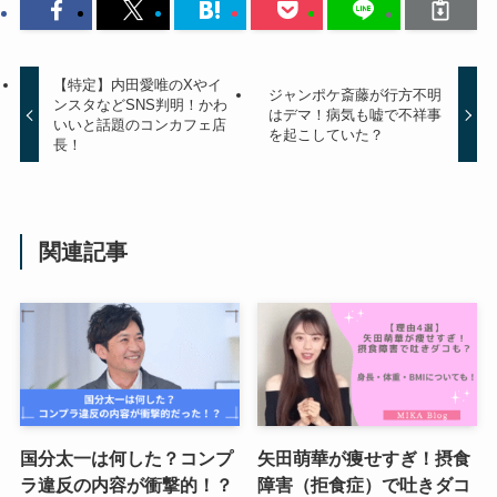
【特定】内田愛唯のXやイ
ジャンポケ斎藤が行方不明
ンスタなどSNS判明！かわ
はデマ！病気も嘘で不祥事
いいと話題のコンカフェ店
を起こしていた？
長！
関連記事
国分太一は何した？コンプ
矢田萌華が痩せすぎ！摂食
ラ違反の内容が衝撃的！？
障害（拒食症）で吐きダコ