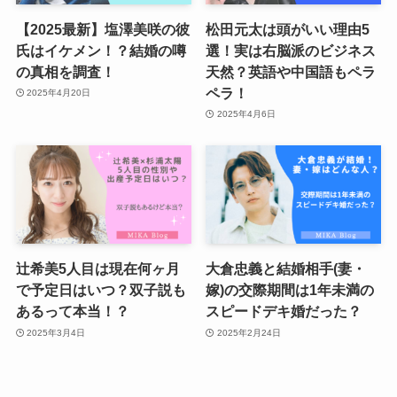
【2025最新】塩澤美咲の彼
松田元太は頭がいい理由5
氏はイケメン！？結婚の噂
選！実は右脳派のビジネス
の真相を調査！
天然？英語や中国語もペラ
ペラ！
2025年4月20日
2025年4月6日
辻希美5人目は現在何ヶ月
大倉忠義と結婚相手(妻・
で予定日はいつ？双子説も
嫁)の交際期間は1年未満の
あるって本当！？
スピードデキ婚だった？
2025年3月4日
2025年2月24日