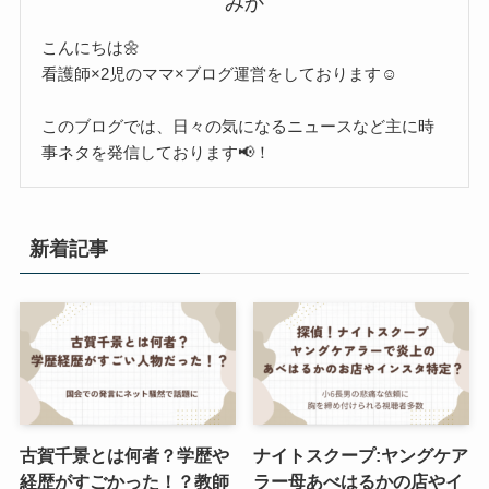
みか
こんにちは🌼
看護師×2児のママ×ブログ運営をしております☺︎
このブログでは、日々の気になるニュースなど主に時
事ネタを発信しております📢！
新着記事
古賀千景とは何者？学歴や
ナイトスクープ:ヤングケア
経歴がすごかった！？教師
ラー母あべはるかの店やイ