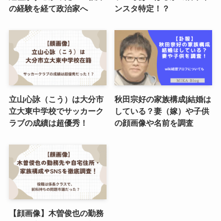
の経験を経て政治家へ
ンスタ特定！？
立山心詠（こう）は大分市
秋田宗好の家族構成|結婚は
立大東中学校でサッカーク
している？妻（嫁）や子供
ラブの成績は超優秀！
の顔画像や名前を調査
【顔画像】木曽俊也の勤務