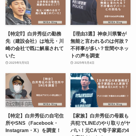
【特定⁉︎】白井秀征の勤務
【理由3選】神奈川県警が
先（建設会社）は地元・川
無能と言われるのは何故？
崎の会社で既に解雇されて
不祥事が多い？世間やネッ
いた
トの声を調査
2025年5月5日
2025年5月4日
【特定】白井秀征の自宅住
【家族】白井秀征の母親も
所やSNS（Facebook・
共犯でLINEのやり取りがヤ
Instagram・X）を調査！
バい！元CAで母子家庭の4