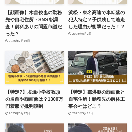
【顔画像】木曽俊也の勤務
浜松・東名高速で車転落の
先や自宅住所・SNSを調
犯人特定？子供残して逃走
査！前科ありの問題市議だ
した理由が衝撃だった！？
った？
2025年6月2日
2025年7月16日
【特定?】塩焼小学校教頭
【特定】鄧洪鵬の顔画像と
の名前や顔画像は？1300万
自宅住所！勤務先の解体工
円着服で批判殺到
事会社はどこ？
2025年5月27日
2025年5月18日