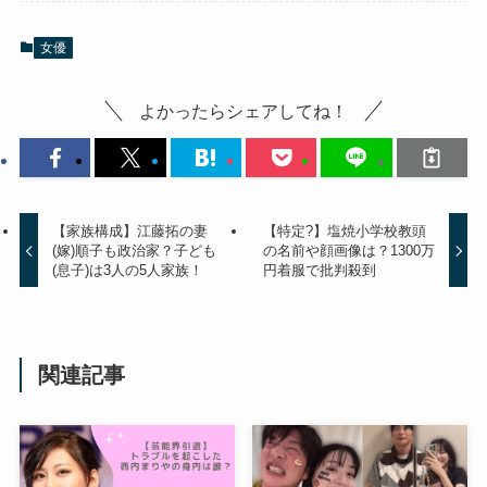
女優
よかったらシェアしてね！
【家族構成】江藤拓の妻
【特定?】塩焼小学校教頭
(嫁)順子も政治家？子ども
の名前や顔画像は？1300万
(息子)は3人の5人家族！
円着服で批判殺到
関連記事