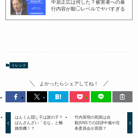
中居正広は何した？被害者への暴
行内容が殺◯レベルでヤバすぎる
トレンド
よかったらシェアしてね！
はんくん隠し子は誰の子？
竹内英明の死因は自
ばんざんざい「るな」と離
殺|SNSでの誹謗中傷や百
婚危機！？
条委員会が原因？