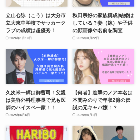
立山心詠（こう）は大分市
秋田宗好の家族構成|結婚は
立大東中学校でサッカーク
している？妻（嫁）や子供
ラブの成績は超優秀！
の顔画像や名前を調査
2026年1月10日
2025年8月22日
久次米一輝は御曹司！父親
【何者】進撃のノア本名は
は美容外科理事長で兄も医
本間みのりで年収2億の伝
師のハイスペ一家！！
説の元キャバ嬢！？
2025年6月6日
2025年6月1日