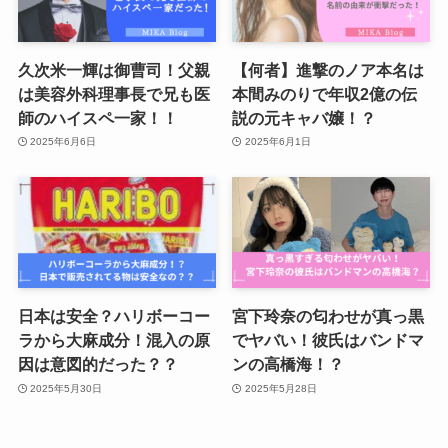
久次米一輝は御曹司！父親
【何者】進撃のノア本名は
は美容外科理事長で兄も医
本間みのりで年収2億の伝
師のハイスペ一家！！
説の元キャバ嬢！？
2025年6月6日
2025年6月1日
日本は安全？ハリボーコー
宮下玲奈の匂わせが真っ黒
ラから大麻成分！混入の原
でヤバい！彼氏はバンドマ
因は意図的だった？？
ンの高橋海！？
2025年5月30日
2025年5月28日