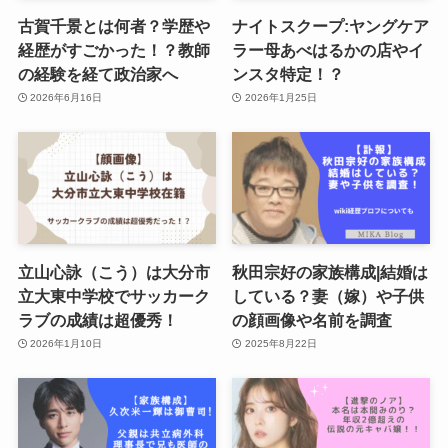
古賀千景とは何者？学歴や
ナイトスクープ:ヤングケア
経歴がすごかった！？教師
ラー母あべはるかの店やイ
の経験を経て政治家へ
ンスタ特定！？
2026年6月16日
2026年1月25日
立山心詠（こう）は大分市
秋田宗好の家族構成|結婚は
立大東中学校でサッカーク
している？妻（嫁）や子供
ラブの成績は超優秀！
の顔画像や名前を調査
2026年1月10日
2025年8月22日