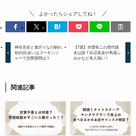
よかったらシェアしてね！
神谷浩史と逢沢りなの馴れ
【7選】赤楚衛ニの歴代彼
初め|出会いはゴーオンジ
女は誰？浜辺美波や馬場ふ
ャーで交際期間は？
みかなど美人揃い！
関連記事