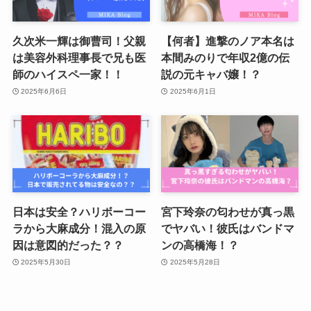
久次米一輝は御曹司！父親
【何者】進撃のノア本名は
は美容外科理事長で兄も医
本間みのりで年収2億の伝
師のハイスペ一家！！
説の元キャバ嬢！？
2025年6月6日
2025年6月1日
日本は安全？ハリボーコー
宮下玲奈の匂わせが真っ黒
ラから大麻成分！混入の原
でヤバい！彼氏はバンドマ
因は意図的だった？？
ンの高橋海！？
2025年5月30日
2025年5月28日