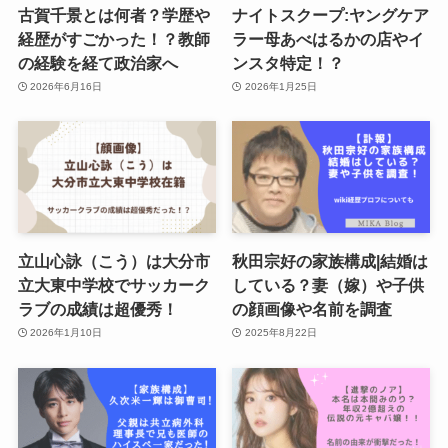
古賀千景とは何者？学歴や
ナイトスクープ:ヤングケア
経歴がすごかった！？教師
ラー母あべはるかの店やイ
の経験を経て政治家へ
ンスタ特定！？
2026年6月16日
2026年1月25日
立山心詠（こう）は大分市
秋田宗好の家族構成|結婚は
立大東中学校でサッカーク
している？妻（嫁）や子供
ラブの成績は超優秀！
の顔画像や名前を調査
2026年1月10日
2025年8月22日