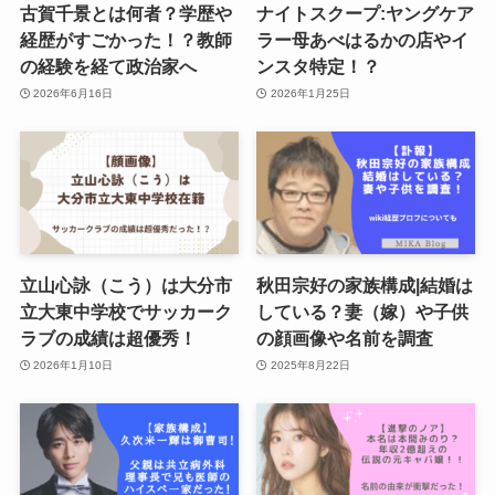
古賀千景とは何者？学歴や
ナイトスクープ:ヤングケア
経歴がすごかった！？教師
ラー母あべはるかの店やイ
の経験を経て政治家へ
ンスタ特定！？
2026年6月16日
2026年1月25日
立山心詠（こう）は大分市
秋田宗好の家族構成|結婚は
立大東中学校でサッカーク
している？妻（嫁）や子供
ラブの成績は超優秀！
の顔画像や名前を調査
2026年1月10日
2025年8月22日