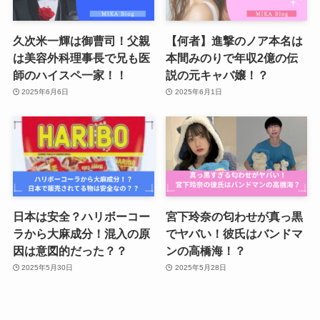
久次米一輝は御曹司！父親
【何者】進撃のノア本名は
は美容外科理事長で兄も医
本間みのりで年収2億の伝
師のハイスペ一家！！
説の元キャバ嬢！？
2025年6月6日
2025年6月1日
日本は安全？ハリボーコー
宮下玲奈の匂わせが真っ黒
ラから大麻成分！混入の原
でヤバい！彼氏はバンドマ
因は意図的だった？？
ンの高橋海！？
2025年5月30日
2025年5月28日