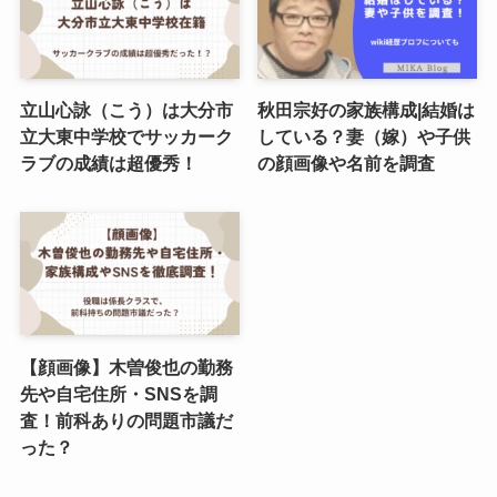
立山心詠（こう）は大分市
秋田宗好の家族構成|結婚は
立大東中学校でサッカーク
している？妻（嫁）や子供
ラブの成績は超優秀！
の顔画像や名前を調査
【顔画像】木曽俊也の勤務
先や自宅住所・SNSを調
査！前科ありの問題市議だ
った？