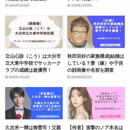
2026年6月16日
2026年1月25日
立山心詠（こう）は大分市
秋田宗好の家族構成|結婚は
立大東中学校でサッカーク
している？妻（嫁）や子供
ラブの成績は超優秀！
の顔画像や名前を調査
2026年1月10日
2025年8月22日
久次米一輝は御曹司！父親
【何者】進撃のノア本名は