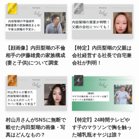
【顔画像】内田梨瑚の不倫
【特定】内田梨瑚の父親は
相手の伊藤雄貴の家族構成
会社経営する社長で自宅兼
(妻と子供)について調査
会社が判明！
村山月さんがSNSに無断で
【特定⁉︎】24時間テレビや
載せた内田梨瑚の画像・写
す子のマラソンで胸を触っ
真はどんなもの？
た哺乳瓶オヤジは誰？