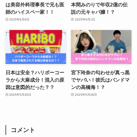
は美容外科理事長で兄も医
本間みのりで年収2億の伝
師のハイスペ一家！！
説の元キャバ嬢！？
2025年6月6日
2025年6月1日
日本は安全？ハリボーコー
宮下玲奈の匂わせが真っ黒
ラから大麻成分！混入の原
でヤバい！彼氏はバンドマ
因は意図的だった？？
ンの高橋海！？
2025年5月30日
2025年5月28日
コメント