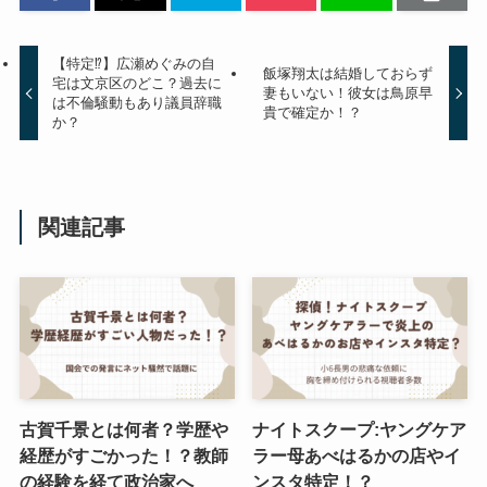
【特定⁉︎】広瀬めぐみの自
飯塚翔太は結婚しておらず
宅は文京区のどこ？過去に
妻もいない！彼女は鳥原早
は不倫騒動もあり議員辞職
貴で確定か！？
か？
関連記事
古賀千景とは何者？学歴や
ナイトスクープ:ヤングケア
経歴がすごかった！？教師
ラー母あべはるかの店やイ
の経験を経て政治家へ
ンスタ特定！？