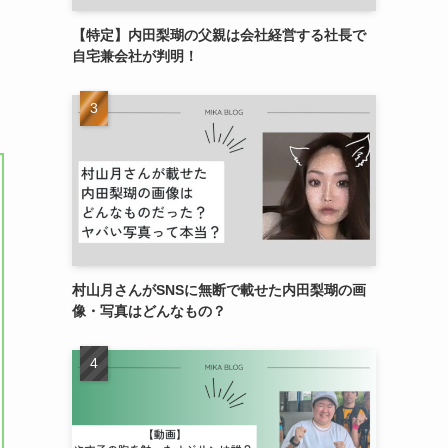
【特定】内田梨瑚の父親は会社経営する社長で
自宅兼会社が判明！
村山月さんがSNSに無断で載せた内田梨瑚の画
像・写真はどんなもの？