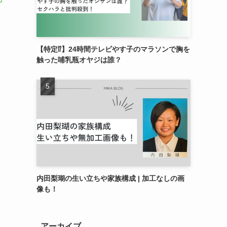
【特定⁉︎】24時間テレビやす子のマラソンで胸を
触った哺乳瓶オヤジは誰？
内田梨瑚の生い立ちや家族構成 | 加工なしの画
像も！
アーカイブ