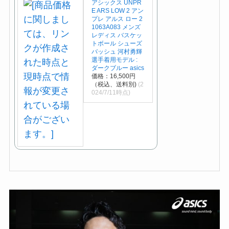
アシックス UNPR
E ARS LOW 2 アン
プレ アルス ロー 2
1063A083 メンズ
レディス バスケッ
トボール シューズ
バッシュ 河村勇輝
選手着用モデル :
ダークブルー asics
価格：16,500円
（税込、送料別)
(2
024/7/11時点)