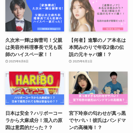
久次米一輝は御曹司！父親
【何者】進撃のノア本名は
は美容外科理事長で兄も医
本間みのりで年収2億の伝
師のハイスペ一家！！
説の元キャバ嬢！？
2025年6月6日
2025年6月1日
日本は安全？ハリボーコー
宮下玲奈の匂わせが真っ黒
ラから大麻成分！混入の原
でヤバい！彼氏はバンドマ
因は意図的だった？？
ンの高橋海！？