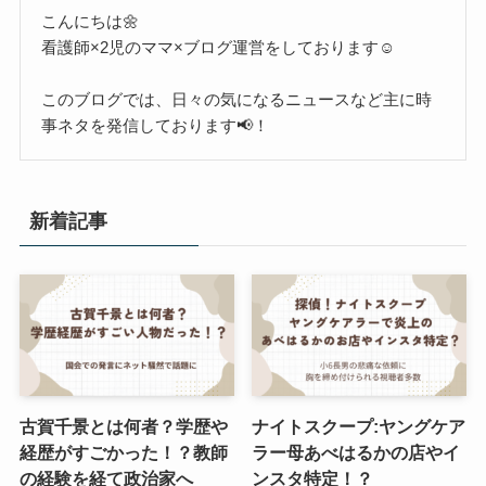
こんにちは🌼
看護師×2児のママ×ブログ運営をしております☺︎
このブログでは、日々の気になるニュースなど主に時
事ネタを発信しております📢！
新着記事
古賀千景とは何者？学歴や
ナイトスクープ:ヤングケア
経歴がすごかった！？教師
ラー母あべはるかの店やイ
の経験を経て政治家へ
ンスタ特定！？