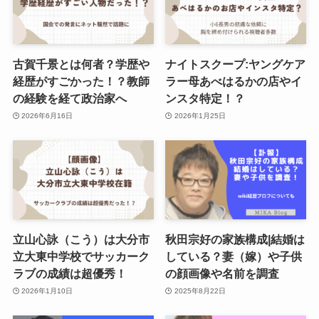
古賀千景とは何者？学歴や
ナイトスクープ:ヤングケア
経歴がすごかった！？教師
ラー母あべはるかの店やイ
の経験を経て政治家へ
ンスタ特定！？
2026年6月16日
2026年1月25日
立山心詠（こう）は大分市
秋田宗好の家族構成|結婚は
立大東中学校でサッカーク
している？妻（嫁）や子供
ラブの成績は超優秀！
の顔画像や名前を調査
2026年1月10日
2025年8月22日