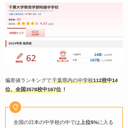
偏差値ランキングで
千葉県内の中学校
112校中14
位、全国3578校中167位
！
全国の日本の中学校の中では
上位5%
に入る