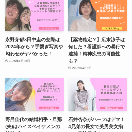
永野芽郁×田中圭の交際は
【薬物確定？】広末涼子は
2024年から？手繋ぎ写真や
何した？看護師への暴行で
匂わせがヤバかった！
逮捕！精神疾患の可能性
も？
2025年4月25日
2025年4月9日
野呂佳代の結婚相手・旦那
石井杏奈がハーフはデマ！
(夫)はハイスペイケメンの
4兄弟の長女で美男美女揃