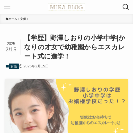
ホーム
女優
【学歴】野澤しおりの小学中学|か
2025
なりの才女で幼稚園からエスカレ
2/15
ート式に進学！
2025年2月15日
女優