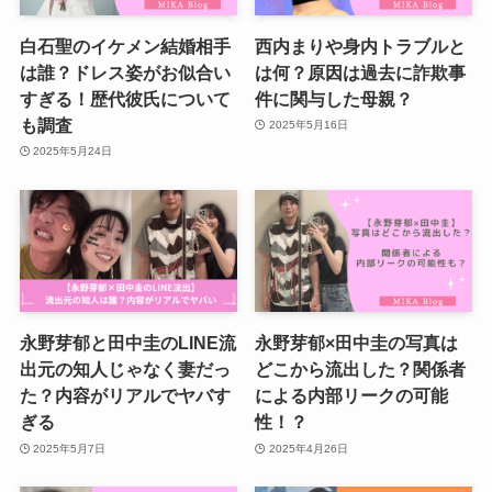
白石聖のイケメン結婚相手
西内まりや身内トラブルと
は誰？ドレス姿がお似合い
は何？原因は過去に詐欺事
すぎる！歴代彼氏について
件に関与した母親？
も調査
2025年5月16日
2025年5月24日
永野芽郁と田中圭のLINE流
永野芽郁×田中圭の写真は
出元の知人じゃなく妻だっ
どこから流出した？関係者
た？内容がリアルでヤバす
による内部リークの可能
ぎる
性！？
2025年5月7日
2025年4月26日