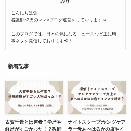
みか
こんにちは🌼
看護師×2児のママ×ブログ運営をしております☺︎
このブログでは、日々の気になるニュースなど主に時
事ネタを発信しております📢！
新着記事
古賀千景とは何者？学歴や
ナイトスクープ:ヤングケア
経歴がすごかった！？教師
ラー母あべはるかの店やイ