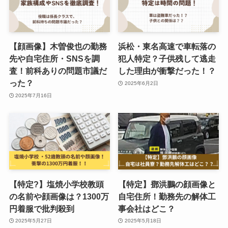
【顔画像】木曽俊也の勤務
浜松・東名高速で車転落の
先や自宅住所・SNSを調
犯人特定？子供残して逃走
査！前科ありの問題市議だ
した理由が衝撃だった！？
った？
2025年6月2日
2025年7月16日
【特定?】塩焼小学校教頭
【特定】鄧洪鵬の顔画像と
の名前や顔画像は？1300万
自宅住所！勤務先の解体工
円着服で批判殺到
事会社はどこ？
2025年5月27日
2025年5月18日