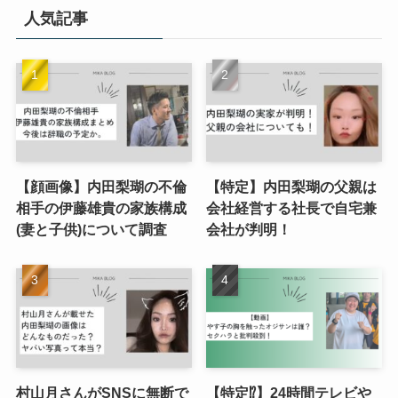
人気記事
【顔画像】内田梨瑚の不倫
【特定】内田梨瑚の父親は
相手の伊藤雄貴の家族構成
会社経営する社長で自宅兼
(妻と子供)について調査
会社が判明！
村山月さんがSNSに無断で
【特定⁉︎】24時間テレビや