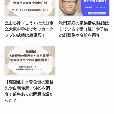
立山心詠（こう）は大分市
秋田宗好の家族構成|結婚は
立大東中学校でサッカーク
している？妻（嫁）や子供
ラブの成績は超優秀！
の顔画像や名前を調査
【顔画像】木曽俊也の勤務
先や自宅住所・SNSを調
査！前科ありの問題市議だ
った？