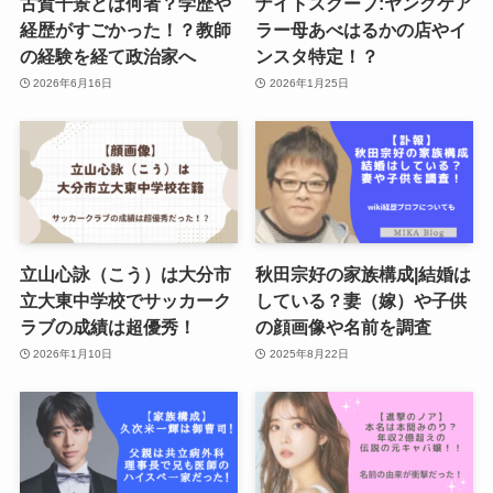
古賀千景とは何者？学歴や
ナイトスクープ:ヤングケア
経歴がすごかった！？教師
ラー母あべはるかの店やイ
の経験を経て政治家へ
ンスタ特定！？
2026年6月16日
2026年1月25日
立山心詠（こう）は大分市
秋田宗好の家族構成|結婚は
立大東中学校でサッカーク
している？妻（嫁）や子供
ラブの成績は超優秀！
の顔画像や名前を調査
2026年1月10日
2025年8月22日