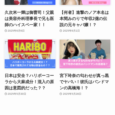
久次米一輝は御曹司！父親
【何者】進撃のノア本名は
は美容外科理事長で兄も医
本間みのりで年収2億の伝
師のハイスペ一家！！
説の元キャバ嬢！？
2025年6月6日
2025年6月1日
日本は安全？ハリボーコー
宮下玲奈の匂わせが真っ黒
ラから大麻成分！混入の原
でヤバい！彼氏はバンドマ
因は意図的だった？？
ンの高橋海！？
2025年5月30日
2025年5月28日