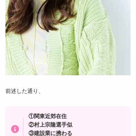
前述した通り、
①関東近郊在住
②村上宗隆選手似
③建設業に携わる