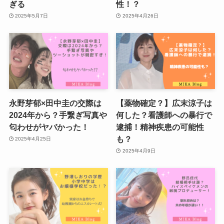
ぎる
性！？
2025年5月7日
2025年4月26日
永野芽郁×田中圭の交際は
【薬物確定？】広末涼子は
2024年から？手繋ぎ写真や
何した？看護師への暴行で
匂わせがヤバかった！
逮捕！精神疾患の可能性
も？
2025年4月25日
2025年4月9日