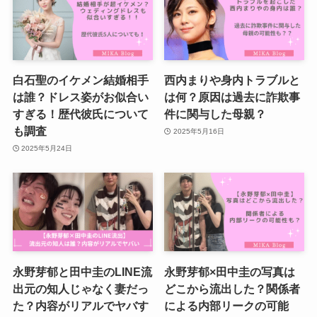
白石聖のイケメン結婚相手
西内まりや身内トラブルと
は誰？ドレス姿がお似合い
は何？原因は過去に詐欺事
すぎる！歴代彼氏について
件に関与した母親？
も調査
2025年5月16日
2025年5月24日
永野芽郁と田中圭のLINE流
永野芽郁×田中圭の写真は
出元の知人じゃなく妻だっ
どこから流出した？関係者
た？内容がリアルでヤバす
による内部リークの可能