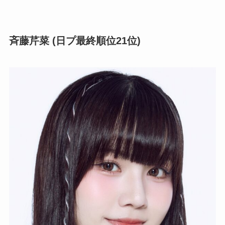
斉藤芹菜 (日プ最終順位21位)