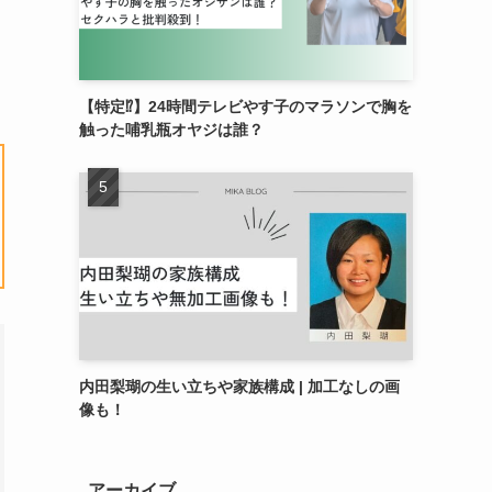
【特定⁉︎】24時間テレビやす子のマラソンで胸を
触った哺乳瓶オヤジは誰？
内田梨瑚の生い立ちや家族構成 | 加工なしの画
像も！
アーカイブ