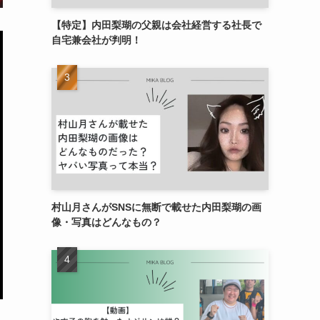
【特定】内田梨瑚の父親は会社経営する社長で
自宅兼会社が判明！
村山月さんがSNSに無断で載せた内田梨瑚の画
像・写真はどんなもの？