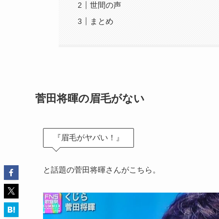
世間の声
まとめ
菅田将暉の眉毛がない
『眉毛がヤバい！』
と話題の菅田将暉さんがこちら。