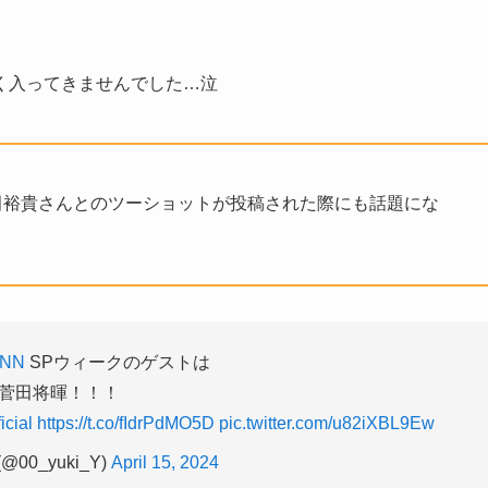
く入ってきませんでした…泣
田裕貴さんとのツーショットが投稿された際にも話題にな
NN
SPウィークのゲストは
菅田将暉！！！
icial
https://t.co/fIdrPdMO5D
pic.twitter.com/u82iXBL9Ew
00_yuki_Y)
April 15, 2024